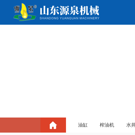
油缸
榨油机
水