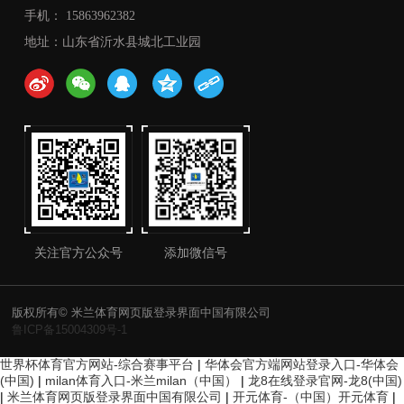
手机： 15863962382
地址：山东省沂水县城北工业园
关注官方公众号
添加微信号
版权所有© 米兰体育网页版登录界面中国有限公司
鲁ICP备15004309号-1
世界杯体育官方网站-综合赛事平台
|
华体会官方端网站登录入口-华体会
(中国)
|
milan体育入口-米兰milan（中国）
|
龙8在线登录官网-龙8(中国)
|
米兰体育网页版登录界面中国有限公司
|
开元体育-（中国）开元体育
|