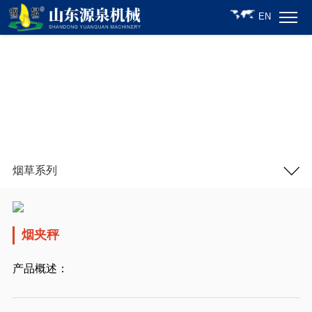
EN
烟草系列
烟夹秤
产品概述：