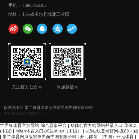
手机： 15863962382
地址：山东省沂水县城北工业园
关注官方公众号
添加微信号
版权所有© 米兰体育网页版登录界面中国有限公司
鲁ICP备15004309号-1
世界杯体育官方网站-综合赛事平台
|
华体会官方端网站登录入口-华体会
(中国)
|
milan体育入口-米兰milan（中国）
|
龙8在线登录官网-龙8(中国)
|
米兰体育网页版登录界面中国有限公司
|
开元体育-（中国）开元体育
|