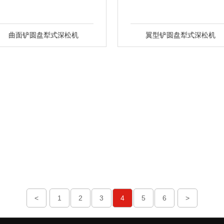
曲面铲圆盘犁式深松机
翼型铲圆盘犁式深松机
<
1
2
3
4
5
6
>