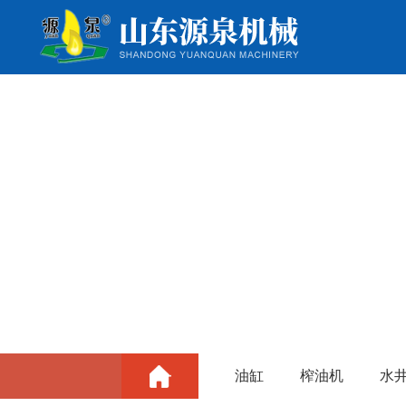
油缸
榨油机
水