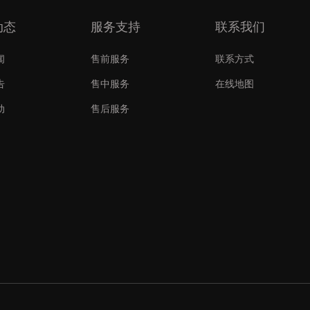
动态
服务支持
联系我们
闻
售前服务
联系方式
告
售中服务
在线地图
动
售后服务