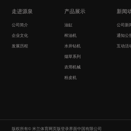
走进源泉
产品展示
新闻
公司简介
油缸
公司新
企业文化
榨油机
通知公
发展历程
水井钻机
互动活
烟草系列
农用机械
粉皮机
版权所有© 米兰体育网页版登录界面中国有限公司