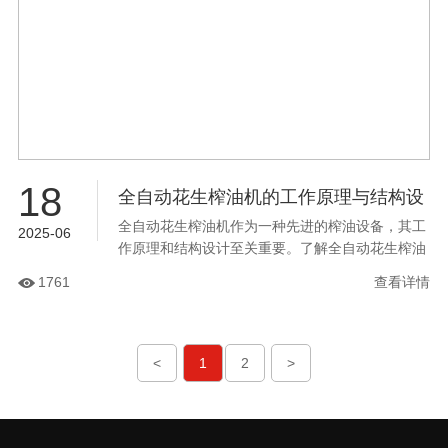
18
全自动花生榨油机的工作原理与结构设
全自动花生榨油机作为一种先进的榨油设备，其工
计
2025-06
作原理和结构设计至关重要。了解全自动花生榨油
机的工作原理和结构设计，不仅有助于我们更好地
1761
查看详情
使用和维护设备，还可以为设备改进和技术创新提
供参考。本文将介绍全自动花生榨油机的工作原理
与结构设计。...
<
1
2
>