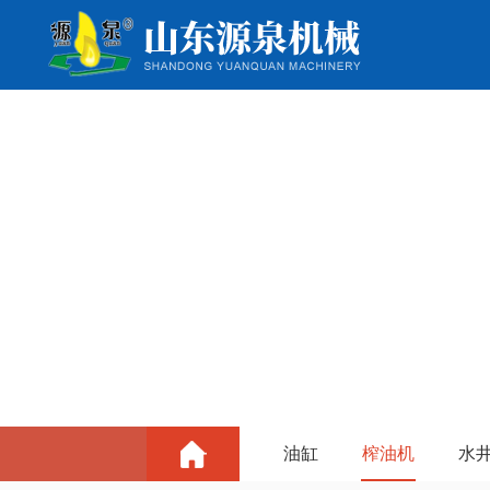
油缸
榨油机
水