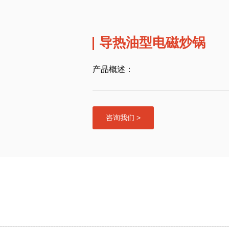
导热油型电磁炒锅
产品概述：
咨询我们 >