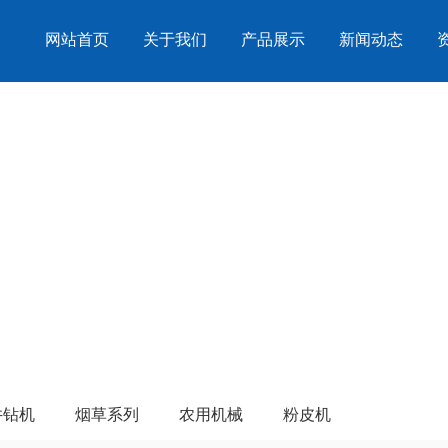
网站首页
关于我们
产品展示
新闻动态
井钻机
烟草系列
农用机械
粉皮机