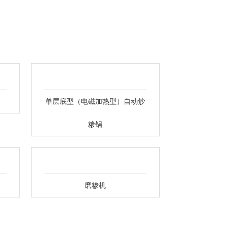
单层底型（电磁加热型）自动炒
糁锅
磨糁机